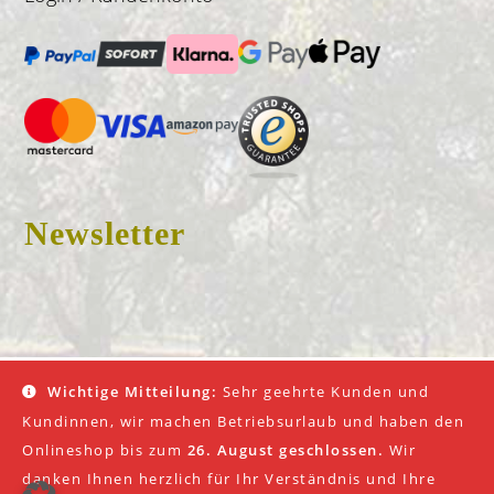
Newsletter
© 2026 Don Fredo |
Impressum
|
AGB
|
Datenschutz
Wichtige Mitteilung:
Sehr geehrte Kunden und
Kundinnen, wir machen Betriebsurlaub und haben den
Onlineshop bis zum
26. August geschlossen.
Wir
danken Ihnen herzlich für Ihr Verständnis und Ihre