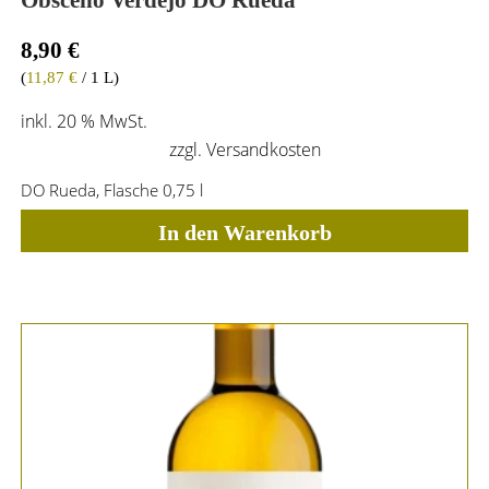
Obsceno Verdejo DO Rueda
8,90
€
(
11,87
€
/ 1 L)
inkl. 20 % MwSt.
zzgl.
Versandkosten
DO Rueda, Flasche 0,75 l
In den Warenkorb