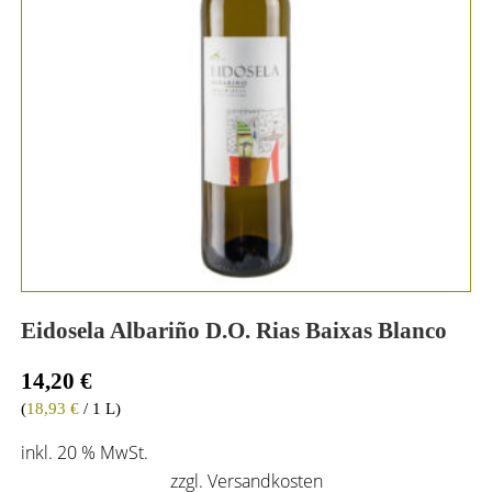
Eidosela Albariño D.O. Rias Baixas Blanco
14,20
€
(
18,93
€
/ 1 L)
inkl. 20 % MwSt.
zzgl.
Versandkosten