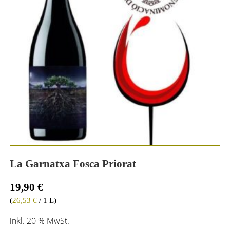
La Garnatxa Fosca Priorat
19,90
€
(
26,53
€
/ 1 L)
inkl. 20 % MwSt.