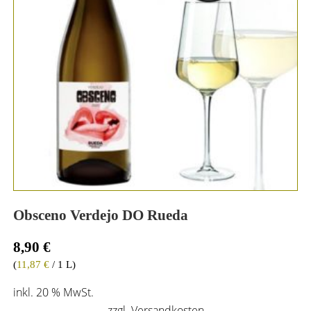
Obsceno Verdejo DO Rueda
8,90
€
(
11,87
€
/ 1 L)
inkl. 20 % MwSt.
zzgl.
Versandkosten