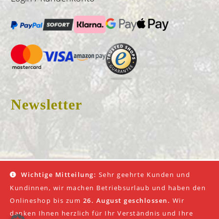
Newsletter
© 2026 Don Fredo |
Impressum
|
AGB
|
Datenschutz
Wichtige Mitteilung:
Sehr geehrte Kunden und
Kundinnen, wir machen Betriebsurlaub und haben den
Onlineshop bis zum
26. August geschlossen.
Wir
danken Ihnen herzlich für Ihr Verständnis und Ihre