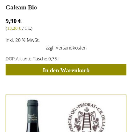
Galeam Bio
9,90
€
(
13,20
€
/ 1 L)
inkl. 20 % MwSt.
zzgl.
Versandkosten
DOP Alicante Flasche 0,75 l
In den Warenkorb