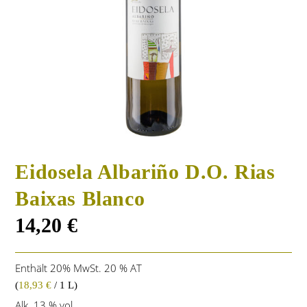
Eidosela Albariño D.O. Rias
Baixas Blanco
14,20
€
Enthält 20% MwSt. 20 % AT
(
18,93
€
/ 1 L)
Alk. 13 % vol