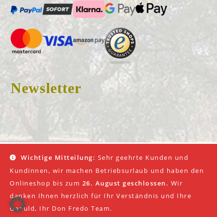
Newsletter
© 2026 Don Fredo |
Impressum
|
AGB
|
Datenschutz
Wichtige Mitteilung:
Sehr geehrte Kunden und
Kundinnen, wir machen Betriebsurlaub und haben den
Onlineshop bis zum
26. August geschlossen.
Wir
danken Ihnen herzlich für Ihr Verständnis und Ihre
Geduld, Ihr Don Fredo Team.