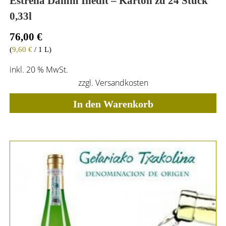
Estrella Damm Inedit – Karton zu 24 Stück
0,33l
76,00
€
(
9,60
€
/ 1 L)
inkl. 20 % MwSt.
zzgl.
Versandkosten
In den Warenkorb