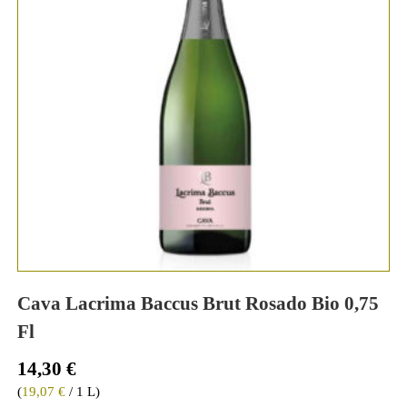
Cava Lacrima Baccus Brut Rosado Bio 0,75
Fl
14,30
€
(
19,07
€
/ 1 L)