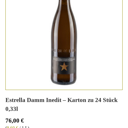
Estrella Damm Inedit – Karton zu 24 Stück
0,33l
76,00
€
(
9,60
€
/ 1 L)