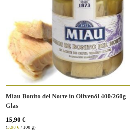
Miau Bonito del Norte in Olivenöl 400/260g
Glas
15,90
€
(
3,98
€
/ 100 g)