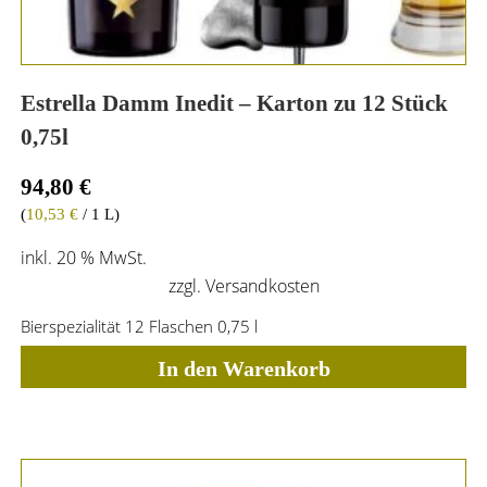
Estrella Damm Inedit – Karton zu 12 Stück
0,75l
94,80
€
(
10,53
€
/ 1 L)
inkl. 20 % MwSt.
zzgl.
Versandkosten
Bierspezialität 12 Flaschen 0,75 l
In den Warenkorb