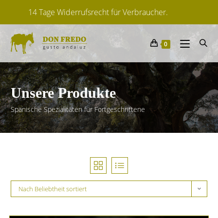
Lieferfrist: ca. 2-6 Tage
Von spanischen Herstellern
0
14 Tage Widerrufsrecht für Verbraucher.
Unsere Produkte
Spanische Spezialitäten für Fortgeschrittene
Nach Beliebtheit sortiert