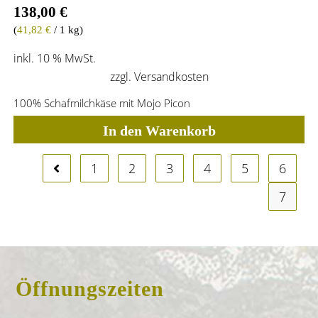
138,00
€
(
41,82
€
/ 1 kg)
inkl. 10 % MwSt.
zzgl.
Versandkosten
100% Schafmilchkäse mit Mojo Picon
In den Warenkorb
1
2
3
4
5
6
7
Öffnungszeiten