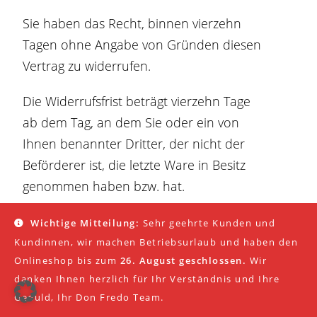
Sie haben das Recht, binnen vierzehn
Tagen ohne Angabe von Gründen diesen
Vertrag zu widerrufen.
Die Widerrufsfrist beträgt vierzehn Tage
ab dem Tag, an dem Sie oder ein von
Ihnen benannter Dritter, der nicht der
Beförderer ist, die letzte Ware in Besitz
genommen haben bzw. hat.
Um Ihr Widerrufsrecht auszuüben,
Wichtige Mitteilung:
Sehr geehrte Kunden und
müssen Sie uns (Don Fredo e.U.,
Kundinnen, wir machen Betriebsurlaub und haben den
Onlineshop bis zum
26. August geschlossen.
Wir
Eichenstrasse 1a 1, 3385 Gerersdorf,
danken Ihnen herzlich für Ihr Verständnis und Ihre
Österreich, shop@donfredo.at, Telefon:
Geduld, Ihr Don Fredo Team.
+43 676 642 7711) mittels einer